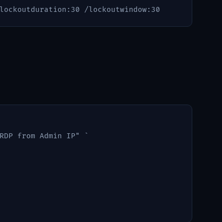
lockoutduration:30
/lockoutwindow:30
RDP from Admin IP"