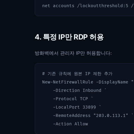
net
accounts
/lockoutthreshold:5
/
4. 특정 IP만 RDP 허용
방화벽에서 관리자 IP만 허용합니다:
# 기존 규칙에 원본 IP 제한 추가
New-NetFirewallRule
-DisplayName
"
-Direction
Inbound
-Protocol
TCP
-LocalPort
33899
-RemoteAddress
"203.0.113.1"
-Action
Allow