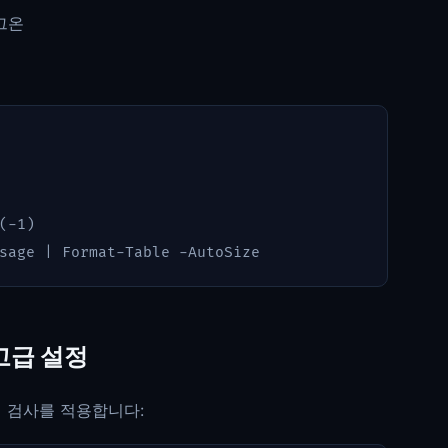
그온
(-
1
)
sage
|
Format-Table
-AutoSize
벽 고급 설정
성 검사를 적용합니다: