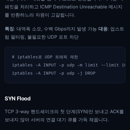
패킷을 처리하고 ICMP Destination Unreachable 메시지
를 반환하느라 자원이 고갈됩니다.
특징
: 대역폭 소모, 수백 Gbps까지 발생 가능
대응
: 업스트
림 필터링, 불필요한 UDP 포트 차단
# iptables로 UDP 트래픽 제한
iptables 
-A
 INPUT 
-p
 udp 
-m
 limit 
--limit
 100
iptables 
-A
 INPUT 
-p
 udp 
-j
SYN Flood
TCP 3-way 핸드셰이크의 첫 단계(SYN)만 보내고 ACK를
보내지 않아 서버의 연결 대기 큐를 가득 채웁니다.