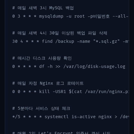
# 매일 새벽 3시 MySQL 백업
0 3 
*
*
*
 mysqldump 
-u
 root 
-p
비밀번호 
--all-da
# 매일 새벽 4시 30일 이상된 백업 파일 삭제
30 4 
*
*
*
 find /backup 
-name
"*.sql.gz"
-mti
# 매시간 디스크 사용량 확인
0 
*
*
*
*
df
-h
>>
 /var/log/disk-usage.log

# 매일 자정 Nginx 로그 로테이트
0 0 
*
*
*
kill
-USR1
$(
cat
 /var/run/nginx.pid
# 5분마다 서비스 상태 체크
*
/5 
*
*
*
*
 systemctl is-active nginx 
>
 /dev/
# 매월 1일 Let's Encrypt 인증서 갱신 시도