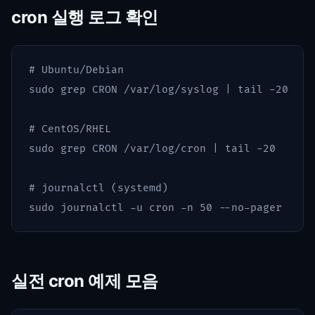
cron 실행 로그 확인
# Ubuntu/Debian
sudo grep 
CRON /var/log/syslog | 
tail
-20
# CentOS/RHEL
sudo grep 
CRON /var/log/cron | 
tail
-20
# journalctl (systemd)
sudo 
journalctl 
-u
 cron 
-n
 50 
--no-pager
실전 cron 예제 모음